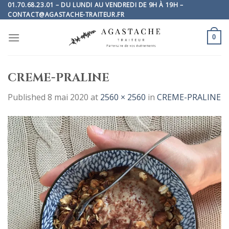
Skip
01.70.68.23.01 – DU LUNDI AU VENDREDI DE 9H À 19H –
CONTACT@AGASTACHE-TRAITEUR.FR
to
content
0
CREME-PRALINE
Published
8 mai 2020
at
2560 × 2560
in
CREME-PRALINE