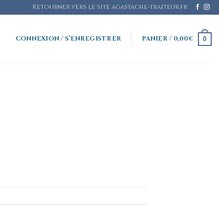
Retourner vers le site agastache-traiteur.fr
CONNEXION / S’ENREGISTRER
PANIER /
0,00
€
0