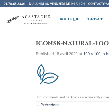
Skip
01.70.68.23.01 – DU LUNDI AU VENDREDI DE 9H À 19H – CONTACT@
to
content
BOUTIQUE
CONTACT
icons8-natural-foo
Published
18 avril 2020
at
100 × 100
in
i
Both comments and trackbacks are currently close
←
Précédent