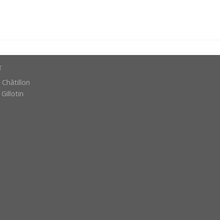
T
Châtillon
Gillotin