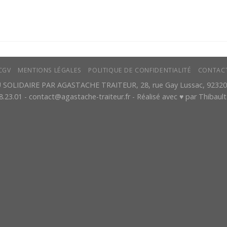
CGV
MENTIONS LÉGALES
POLITIQUE DE CONFIDENTIALITÉ
CONTAC
SOLIDAIRE PAR AGASTACHE TRAITEUR, 28, rue Gay Lussac, 92320 
8.23.01 - contact@agastache-traiteur.fr - Réalisé avec ♥ par
Thibault 