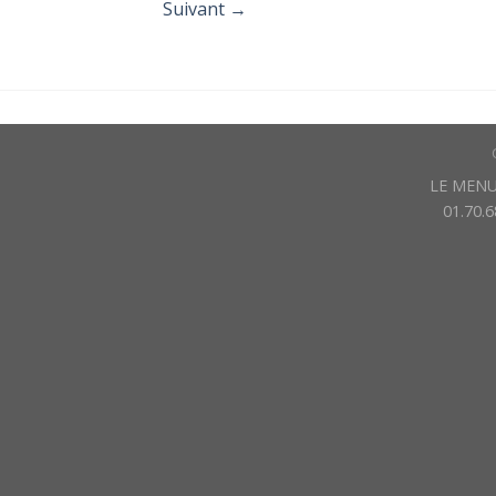
Suivant
→
LE MENU 
01.70.6